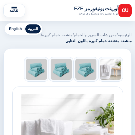
أورينت يونيفورمز FZE
OU
القائمة
مورد تيشيرتات ومصنّع زي موحد
العربية
|
English
الرئيسية
/
مفروشات السرير والحمام
/
منشفة حمام كبيرة
/
منشفة منشفة حمام كبيرة باللون العنابي