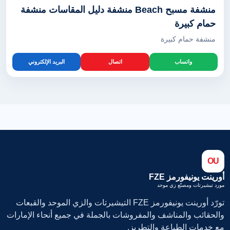
منشفة مسبح Beach منشفة دليل المقاسات منشفة
حمام كبيرة
منشفة حمام كبيرة
واتساب
اتصال
البريد الإلكتروني
OU
أورينت يونيفورمز FZE
مورد تيشيرتات ومصنّع زي موحد
تورّد أورينت يونيفورمز FZE التيشيرتات والزي الموحد والقبعات
والحقائب والمناشف والمفروشات بالجملة في جميع أنحاء الإمارات
مع خدمات الطباعة والتطريز.