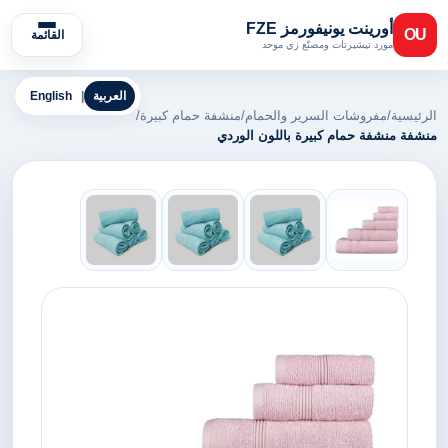
أورينت يونيفورمز FZE
OU
القائمة
مورد تيشيرتات ومصنّع زي موحد
العربية
|
English
الرئيسية
/
مفروشات السرير والحمام
/
منشفة حمام كبيرة
/
منشفة منشفة حمام كبيرة باللون الوردي