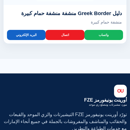
دليل Greek Border منشفة منشفة حمام كبيرة
منشفة حمام كبيرة
واتساب
اتصال
البريد الإلكتروني
OU
أورينت يونيفورمز FZE
مورد تيشيرتات ومصنّع زي موحد
تورّد أورينت يونيفورمز FZE التيشيرتات والزي الموحد والقبعات
والحقائب والمناشف والمفروشات بالجملة في جميع أنحاء الإمارات
مع خدمات الطباعة والتطريز.