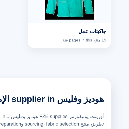
جاكيتات عمل
19 منتج pages in this فئة.
هوديز وفليس supplier in الإمارات
تطريز، منتج sourcing، fabric selection وquote preparation لـ corporate، hospitality، school وpromotional requirements.