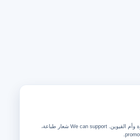
أورينت يونيفورمز FZE supplies هوديز وفليس لـ bulk orders in دبي، أبوظبي، الشارقة، عجمان، رأس الخيمة، الفجيرة وأم القيوين. We can support شعار طباعة،