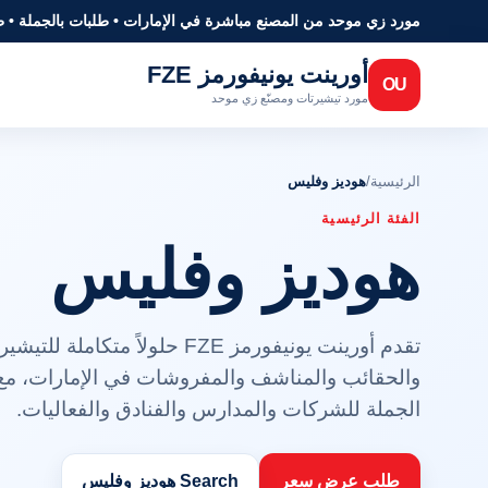
مورد زي موحد من المصنع مباشرة في الإمارات • طلبات بالجملة • 
أورينت يونيفورمز FZE
OU
مورد تيشيرتات ومصنّع زي موحد
الرئيسية
/
هوديز وفليس
الفئة الرئيسية
هوديز وفليس
تقدم أورينت يونيفورمز FZE حلولا
والحقائب والمناشف والمفروشات في الإمارات، مع
الجملة للشركات والمدارس والفنادق والفعاليات.
طلب عرض سعر
Search هوديز وفليس