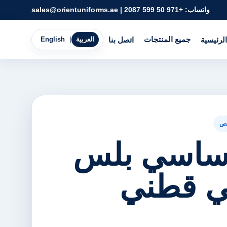
واتساب:
+971 50 599 2087
|
sales@orientuniforms.ae
جميع المنتجات
الرئيسية
اتصل بنا
العربية
|
English
ص
ساسي بلس
ي قطني