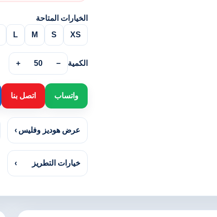
الخيارات المتاحة
L
M
S
XS
الكمية
−
50
+
واتساب
اتصل بنا
عرض هوديز وفليس
›
خيارات التطريز
›