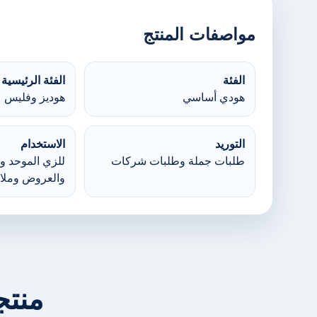
مواصفات المنتج
الفئة
الفئة الرئيسية
هودي أساسي
هوديز وفليس
التوريد
الاستخدام
طلبات جملة وطلبات شركات
للزي الموحد وا
والعروض وملا
منتج