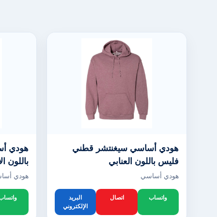
هودي أساسي سيغنتشر قطني
هودي أس
فليس باللون العنابي
باللون ا
هودي أساسي
هودي أسا
واتساب
اتصال
البريد
واتساب
الإلكتروني