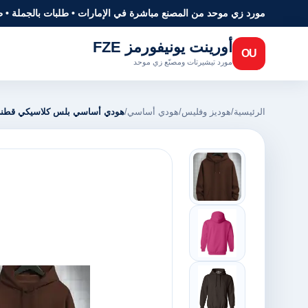
مورد زي موحد من المصنع مباشرة في الإمارات • طلبات بالجملة • 
أورينت يونيفورمز FZE
OU
مورد تيشيرتات ومصنّع زي موحد
الرئيسية
/
هوديز وفليس
/
هودي أساسي
/
هودي أساسي بلس كلاسيكي قطن