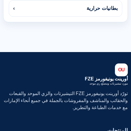
بطانيات حرارية
›
OU
أورينت يونيفورمز FZE
مورد تيشيرتات ومصنّع زي موحد
تورّد أورينت يونيفورمز FZE التيشيرتات والزي الموحد والقبعات
والحقائب والمناشف والمفروشات بالجملة في جميع أنحاء الإمارات
مع خدمات الطباعة والتطريز.
المنتجات