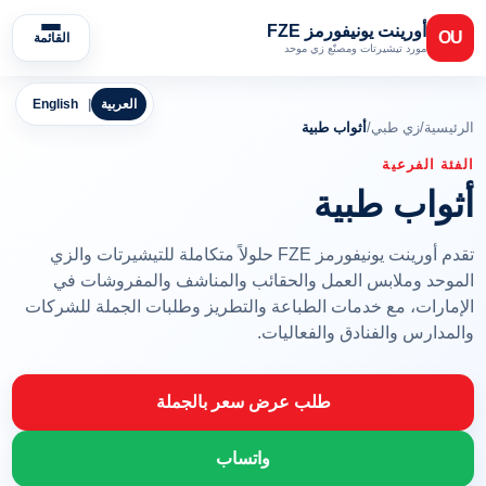
أورينت يونيفورمز FZE
OU
القائمة
مورد تيشيرتات ومصنّع زي موحد
العربية
|
English
الرئيسية
/
زي طبي
/
أثواب طبية
الفئة الفرعية
أثواب طبية
تقدم أورينت يونيفورمز FZE حلولاً متكاملة للتيشيرتات والزي
الموحد وملابس العمل والحقائب والمناشف والمفروشات في
الإمارات، مع خدمات الطباعة والتطريز وطلبات الجملة للشركات
والمدارس والفنادق والفعاليات.
طلب عرض سعر بالجملة
واتساب