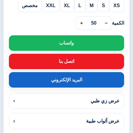
XS
S
M
L
XL
XXL
مخصص
الكمية
−
50
+
واتساب
اتصل بنا
البريد الإلكتروني
عرض زي طبي
›
عرض أثواب طبية
›