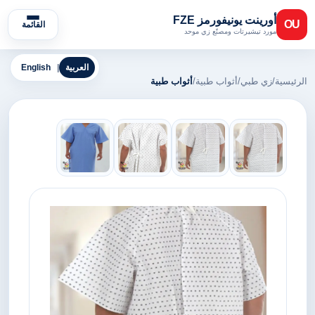
أورينت يونيفورمز FZE
OU
القائمة
مورد تيشيرتات ومصنّع زي موحد
العربية
|
English
الرئيسية
/
زي طبي
/
أثواب طبية
/
أثواب طبية