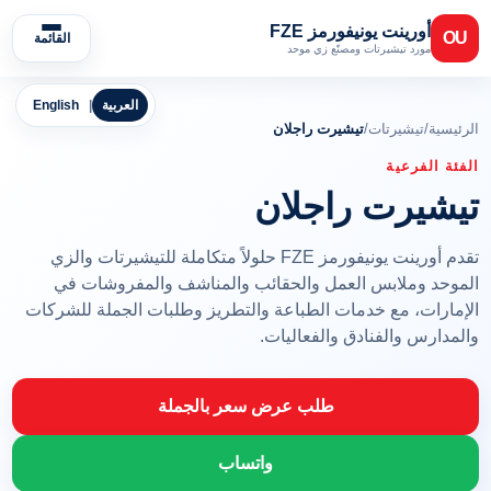
أورينت يونيفورمز FZE
OU
القائمة
مورد تيشيرتات ومصنّع زي موحد
العربية
|
English
الرئيسية
/
تيشيرتات
/
تيشيرت راجلان
الفئة الفرعية
تيشيرت راجلان
تقدم أورينت يونيفورمز FZE حلولاً متكاملة للتيشيرتات والزي
الموحد وملابس العمل والحقائب والمناشف والمفروشات في
الإمارات، مع خدمات الطباعة والتطريز وطلبات الجملة للشركات
والمدارس والفنادق والفعاليات.
طلب عرض سعر بالجملة
واتساب