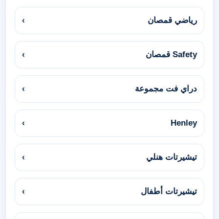
رياضي قمصان
›
Safety قمصان
›
دراي فت مجموعة
›
›
Henley
تيشيرتات هنلي
›
تيشيرتات أطفال
›