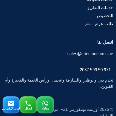
خدمات التطريز
التخصيص
طلب عرض سعر
اتصل بنا
sales@orientuniforms.ae
+971 50 599 2087
نخدم دبي وأبوظبي والشارقة وعجمان ورأس الخيمة والفجيرة وأم
القيوين.
محادثة
اتصال
البريد الإلكتروني
© 2026 أورينت يونيفورمز FZE. مورد زي موحد بالجملة في
الإمارات.