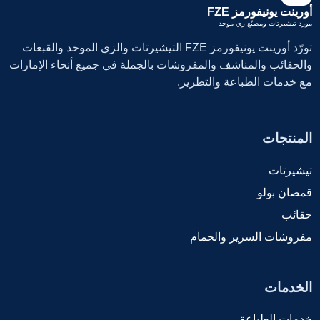
أورينت يونيفورمز FZE
مورد تيشيرتات ومصنّع زي موحد
تورّد أورينت يونيفورمز FZE التيشيرتات والزي الموحد والقبعات
والحقائب والمناشف والمفروشات بالجملة في جميع أنحاء الإمارات
مع خدمات الطباعة والتطريز.
المنتجات
تيشيرتات
قمصان بولو
حقائب
مفروشات السرير والحمام
الخدمات
خدمات الطباعة