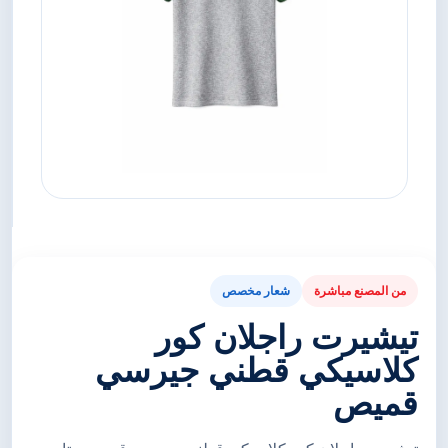
من المصنع مباشرة
شعار مخصص
تيشيرت راجلان كور
كلاسيكي قطني جيرسي
قميص