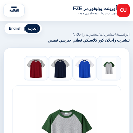
أورينت يونيفورمز FZE
OU
القائمة
مورد تيشيرتات ومصنّع زي موحد
العربية
|
English
الرئيسية
/
تيشيرتات
/
تيشيرت راجلان
/
تيشيرت راجلان كور كلاسيكي قطني جيرسي قميص