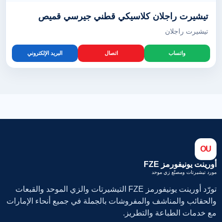
تيشيرت راجلان كلاسيكي قطني جيرسي قميص
تيشيرت راجلان
واتساب
اتصال
البريد الإلكتروني
OU
أورينت يونيفورمز FZE
مورد تيشيرتات ومصنّع زي موحد
تورّد أورينت يونيفورمز FZE التيشيرتات والزي الموحد والقبعات
والحقائب والمناشف والمفروشات بالجملة في جميع أنحاء الإمارات
مع خدمات الطباعة والتطريز.