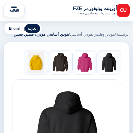
أورينت يونيفورمز FZE
OU
القائمة
مورد تيشيرتات ومصنّع زي موحد
العربية
|
English
الرئيسية
/
هوديز وفليس
/
هودي أساسي
/
هودي أساسي مودرن قطني فليس