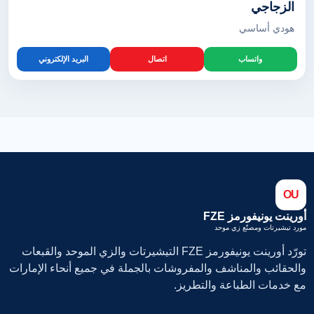
الزجاجي
هودي أساسي
واتساب
اتصال
البريد الإلكتروني
OU
أورينت يونيفورمز FZE
مورد تيشيرتات ومصنّع زي موحد
تورّد أورينت يونيفورمز FZE التيشيرتات والزي الموحد والقبعات
والحقائب والمناشف والمفروشات بالجملة في جميع أنحاء الإمارات
مع خدمات الطباعة والتطريز.