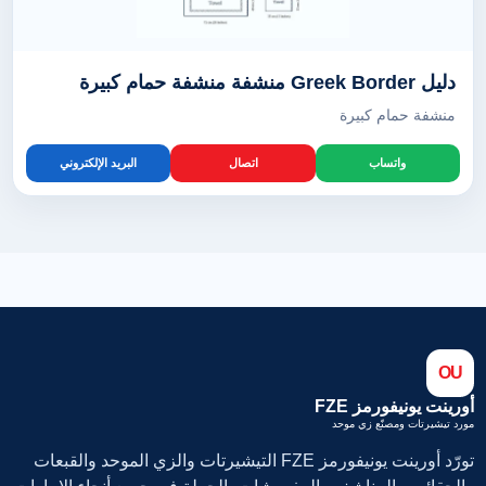
دليل Greek Border منشفة منشفة حمام كبيرة
منشفة حمام كبيرة
واتساب
اتصال
البريد الإلكتروني
OU
أورينت يونيفورمز FZE
مورد تيشيرتات ومصنّع زي موحد
تورّد أورينت يونيفورمز FZE التيشيرتات والزي الموحد والقبعات