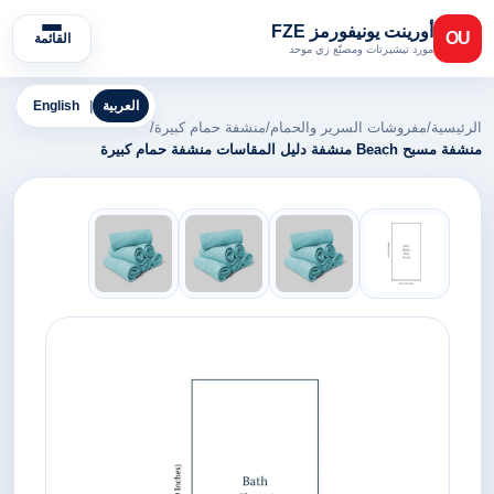
أورينت يونيفورمز FZE
OU
القائمة
مورد تيشيرتات ومصنّع زي موحد
العربية
|
English
الرئيسية
/
مفروشات السرير والحمام
/
منشفة حمام كبيرة
/
منشفة مسبح Beach منشفة دليل المقاسات منشفة حمام كبيرة