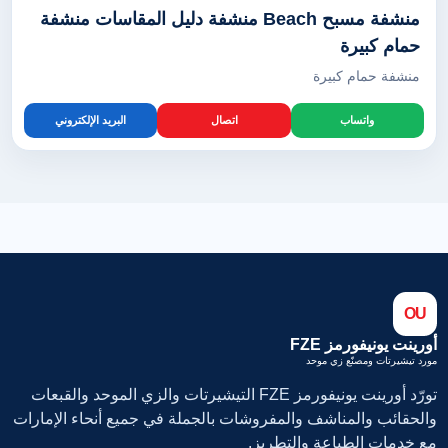
منشفة مسبح Beach منشفة دليل المقاسات منشفة
حمام كبيرة
منشفة حمام كبيرة
واتساب
اتصال
البريد الإلكتروني
OU
أورينت يونيفورمز FZE
مورد تيشيرتات ومصنّع زي موحد
تورّد أورينت يونيفورمز FZE التيشيرتات والزي الموحد والقبعات
والحقائب والمناشف والمفروشات بالجملة في جميع أنحاء الإمارات
مع خدمات الطباعة والتطريز.