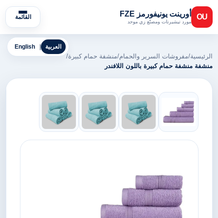
أورينت يونيفورمز FZE
OU
القائمة
مورد تيشيرتات ومصنّع زي موحد
العربية
|
English
الرئيسية
/
مفروشات السرير والحمام
/
منشفة حمام كبيرة
/
منشفة منشفة حمام كبيرة باللون اللافندر