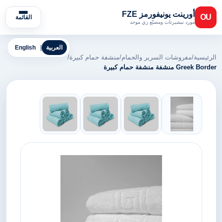
أورينت يونيفورمز FZE
OU
القائمة
مورد تيشيرتات ومصنّع زي موحد
العربية
|
English
الرئيسية
/
مفروشات السرير والحمام
/
منشفة حمام كبيرة
/
Greek Border منشفة منشفة حمام كبيرة