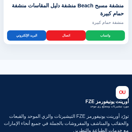
منشفة مسبح Beach منشفة دليل المقاسات منشفة
حمام كبيرة
منشفة حمام كبيرة
واتساب
اتصال
البريد الإلكتروني
OU
أورينت يونيفورمز FZE
مورد تيشيرتات ومصنّع زي موحد
تورّد أورينت يونيفورمز FZE التيشيرتات والزي الموحد والقبعات
والحقائب والمناشف والمفروشات بالجملة في جميع أنحاء الإمارات
مع خدمات الطباعة والتطريز.