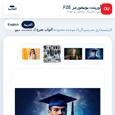
أورينت يونيفورمز FZE
OU
القائمة
مورد تيشيرتات ومصنّع زي موحد
العربية
|
English
الرئيسية
/
زي مدرسي
/
أزياء موحدة مجموعة
/
أثواب تخرج لـ School دبي