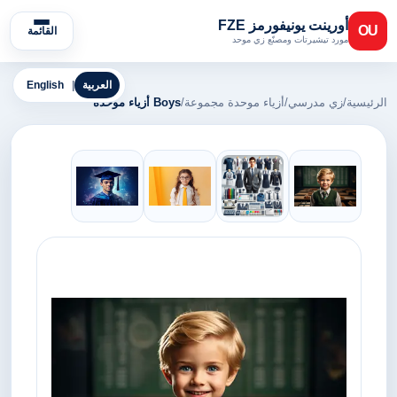
أورينت يونيفورمز FZE
OU
القائمة
مورد تيشيرتات ومصنّع زي موحد
العربية
|
English
الرئيسية
/
زي مدرسي
/
أزياء موحدة مجموعة
/
Boys أزياء موحدة