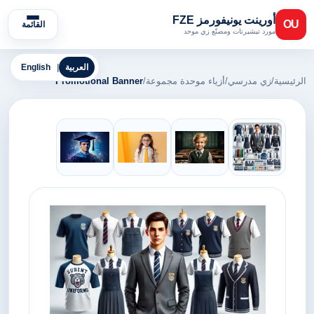
أورينت يونيفورمز FZE
OU
القائمة
مورد تيشيرتات ومصنّع زي موحد
العربية
|
English
الرئيسية
/
زي مدرسي
/
أزياء موحدة مجموعة
/
Promotional Banner