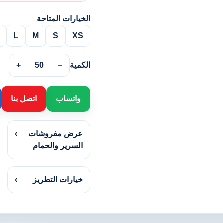
الخيارات المتاحة
L
M
S
XS
الكمية
−
50
+
واتساب
اتصل بنا
عرض مفروشات
›
السرير والحمام
خيارات التطريز
›