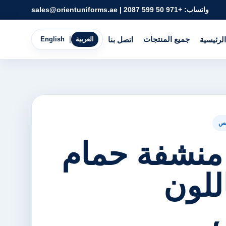
واتساب:
+971 50 599 2087
|
sales@orientuniforms.ae
جميع المنتجات
الرئيسية
اتصل بنا
العربية
|
English
ص
منشفة حمام
للون