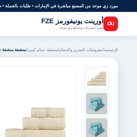
مورد زي موحد من المصنع مباشرة في الإمارات • طلبات بالجملة • 
أورينت يونيفورمز FZE
OU
مورد تيشيرتات ومصنّع زي موحد
الرئيسية
/
مفروشات السرير والحمام
/
منشفة حمام كبيرة
/
منشفة منشفة حم