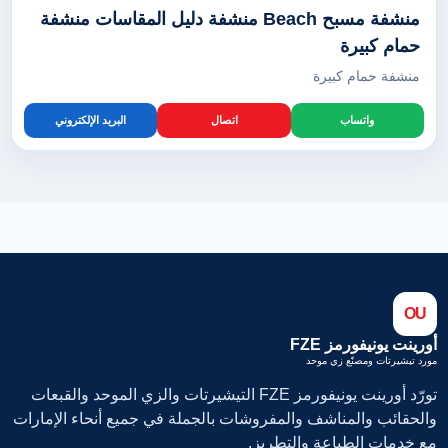
منشفة مسبح Beach منشفة دليل المقاسات منشفة
حمام كبيرة
منشفة حمام كبيرة
واتساب
اتصال
البريد الإلكتروني
OU
أورينت يونيفورمز FZE
مورد تيشيرتات ومصنّع زي موحد
تورّد أورينت يونيفورمز FZE التيشيرتات والزي الموحد والقبعات
والحقائب والمناشف والمفروشات بالجملة في جميع أنحاء الإمارات
مع خدمات الطباعة والتطريز.