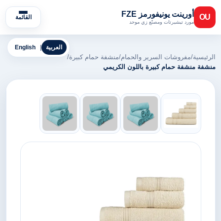
أورينت يونيفورمز FZE
OU
القائمة
مورد تيشيرتات ومصنّع زي موحد
العربية
|
English
الرئيسية
/
مفروشات السرير والحمام
/
منشفة حمام كبيرة
/
منشفة منشفة حمام كبيرة باللون الكريمي