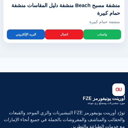
منشفة مسبح Beach منشفة دليل المقاسات منشفة
حمام كبيرة
منشفة حمام كبيرة
واتساب
اتصال
البريد الإلكتروني
OU
أورينت يونيفورمز FZE
مورد تيشيرتات ومصنّع زي موحد
تورّد أورينت يونيفورمز FZE التيشيرتات والزي الموحد والقبعات
والحقائب والمناشف والمفروشات بالجملة في جميع أنحاء الإمارات
مع خدمات الطباعة والتطريز.