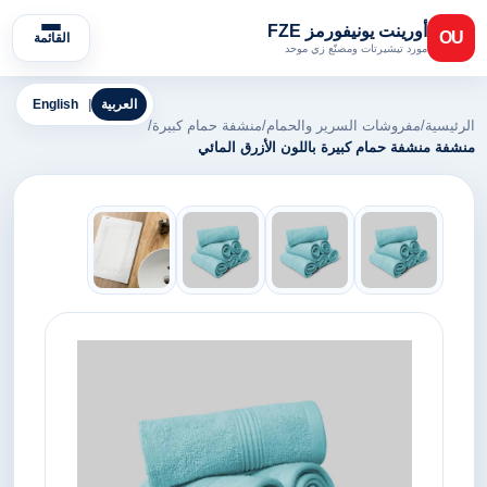
أورينت يونيفورمز FZE
OU
القائمة
مورد تيشيرتات ومصنّع زي موحد
العربية
|
English
الرئيسية
/
مفروشات السرير والحمام
/
منشفة حمام كبيرة
/
منشفة منشفة حمام كبيرة باللون الأزرق المائي