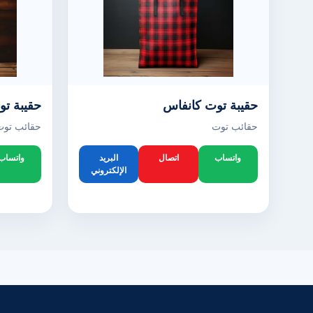
حقيبة توت كانفاس
حقيبة تو
حقائب توت
حقائب توت
واتساب
اتصال
البريد
واتساب
الإلكتروني