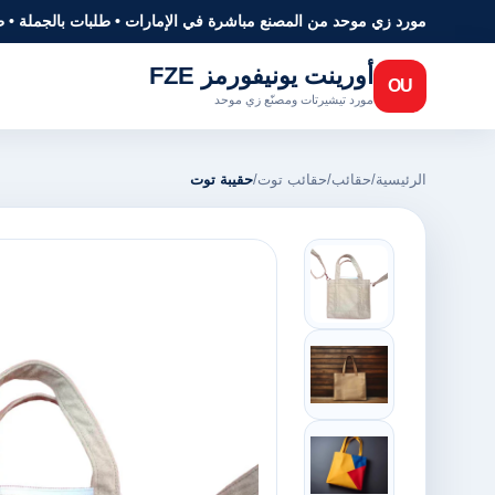
مورد زي موحد من المصنع مباشرة في الإمارات • طلبات بالجملة • 
أورينت يونيفورمز FZE
OU
مورد تيشيرتات ومصنّع زي موحد
الرئيسية
/
حقائب
/
حقائب توت
/
حقيبة توت