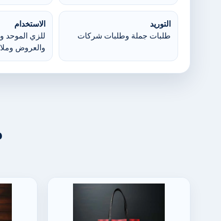
التوريد
الاستخدام
طلبات جملة وطلبات شركات
للزي الموحد وا
والعروض وملا
م