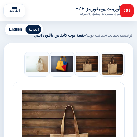
أورينت يونيفورمز FZE
OU
القائمة
مورد تيشيرتات ومصنّع زي موحد
العربية
|
English
الرئيسية
/
حقائب
/
حقائب توت
/
حقيبة توت كانفاس باللون البني