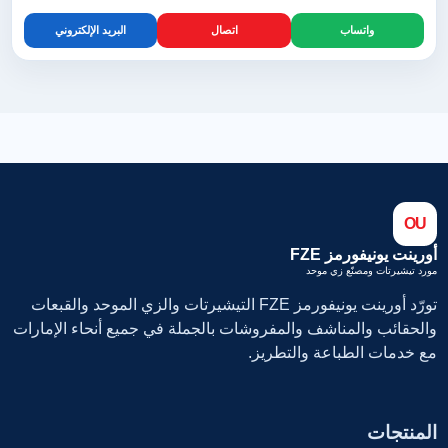
واتساب
اتصال
البريد الإلكتروني
OU
أورينت يونيفورمز FZE
مورد تيشيرتات ومصنّع زي موحد
تورّد أورينت يونيفورمز FZE التيشيرتات والزي الموحد والقبعات
والحقائب والمناشف والمفروشات بالجملة في جميع أنحاء الإمارات
مع خدمات الطباعة والتطريز.
المنتجات