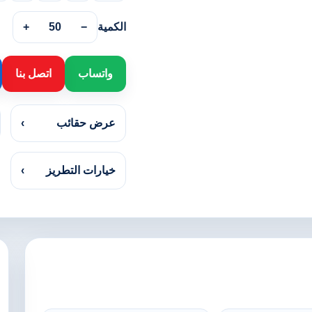
الكمية
−
50
+
واتساب
اتصل بنا
عرض حقائب
›
خيارات التطريز
›