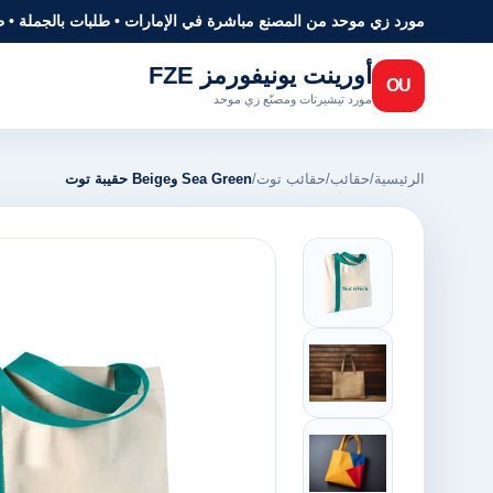
مورد زي موحد من المصنع مباشرة في الإمارات • طلبات بالجملة • 
أورينت يونيفورمز FZE
OU
مورد تيشيرتات ومصنّع زي موحد
الرئيسية
/
حقائب
/
حقائب توت
/
Sea Green وBeige حقيبة توت