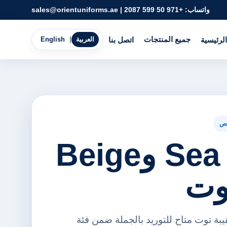
واتساب:
+971 50 599 2087
|
sales@orientuniforms.ae
جميع المنتجات
الرئيسية
اتصل بنا
العربية
|
English
ص
Sea Green وBeige
وت
Sea G وBeige حقيبة توت متاح للتوريد بالجملة ضمن فئة