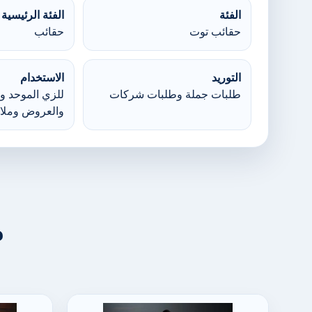
الفئة
الفئة الرئيسية
حقائب توت
حقائب
التوريد
الاستخدام
طلبات جملة وطلبات شركات
للزي الموحد وا
والعروض وملا
م