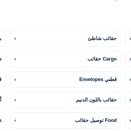
حقائب شاطئ
›
بط
Cargo حقائب
›
s
قطني Envelopes
›
ق
حقائب باللون الدنيم
›
أ
Food توصيل حقائب
›
s