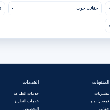
حقائب جوت
›
co
المنتجات
الخدمات
تيشيرتات
خدمات الطباعة
قمصان بولو
خدمات التطريز
حقائب
التخصيص