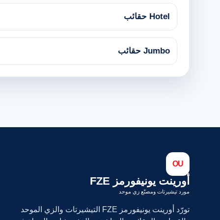
Hotel حقائب
›
Jumbo حقائب
›
OU
أورينت يونيفورمز FZE
مورد تيشيرتات ومصنّع زي موحد
تورّد أورينت يونيفورمز FZE التيشيرتات والزي الموحد