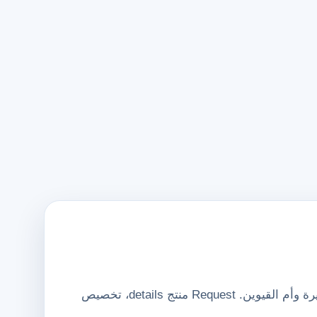
أورينت يونيفورمز FZE supplies satin حقائب لـ organizations in دبي، أبوظبي، الشارقة، عجمان، رأس الخيمة، الفجيرة وأم القيوين. Request منتج details، تخصيص