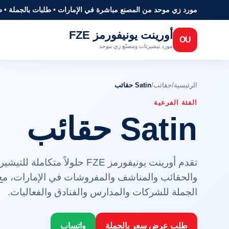
مورد زي موحد من المصنع مباشرة في الإمارات • طلبات بالجملة • 
أورينت يونيفورمز FZE
OU
مورد تيشيرتات ومصنّع زي موحد
الرئيسية
/
حقائب
/
Satin حقائب
الفئة الفرعية
Satin حقائب
تقدم أورينت يونيفورمز FZE حلولا
والحقائب والمناشف والمفروشات في الإمارات، مع
الجملة للشركات والمدارس والفنادق والفعاليات.
طلب عرض سعر بالجملة
واتساب