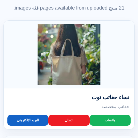
21 منتج pages available from uploaded فئة images.
نساء حقائب توت
حقائب مخصصة
واتساب
اتصال
البريد الإلكتروني