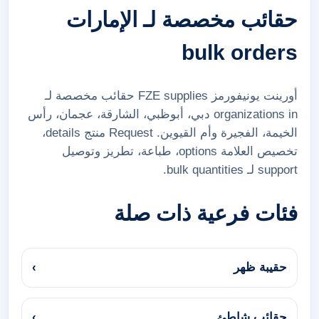
حقائب مخصصة لـ الإمارات
bulk orders
أورينت يونيفورمز FZE supplies حقائب مخصصة لـ
organizations in دبي، أبوظبي، الشارقة، عجمان، رأس
الخيمة، الفجيرة وأم القيوين. Request منتج details،
تخصيص العلامة options، طباعة، تطريز وتوصيل
support لـ bulk quantities.
فئات فرعية ذات صلة
حقيبة ظهر
›
حقائب شاطئ
›