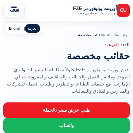
أورينت يونيفورمز FZE
OU
القائمة
مورد تيشيرتات ومصنّع زي موحد
العربية
|
English
الرئيسية
/
حقائب
/
حقائب مخصصة
الفئة الفرعية
حقائب مخصصة
تقدم أورينت يونيفورمز FZE حلولاً متكاملة للتيشيرتات والزي
الموحد وملابس العمل والحقائب والمناشف والمفروشات في
الإمارات، مع خدمات الطباعة والتطريز وطلبات الجملة للشركات
والمدارس والفنادق والفعاليات.
طلب عرض سعر بالجملة
واتساب