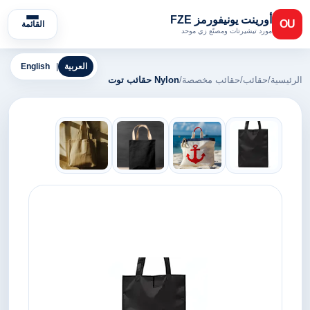
أورينت يونيفورمز FZE
OU
القائمة
مورد تيشيرتات ومصنّع زي موحد
العربية
|
English
الرئيسية
/
حقائب
/
حقائب مخصصة
/
Nylon حقائب توت