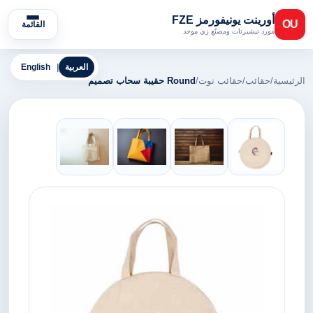
أورينت يونيفورمز FZE
OU
القائمة
مورد تيشيرتات ومصنّع زي موحد
العربية
|
English
الرئيسية
/
حقائب
/
حقائب توت
/
Round حقيبة سحاب تصميم