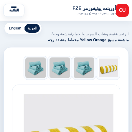
أورينت يونيفورمز FZE
OU
القائمة
مورد تيشيرتات ومصنّع زي موحد
العربية
|
English
الرئيسية
/
مفروشات السرير والحمام
/
منشفة وجه
/
منشفة مسبح Yellow Orange مخطط منشفة وجه