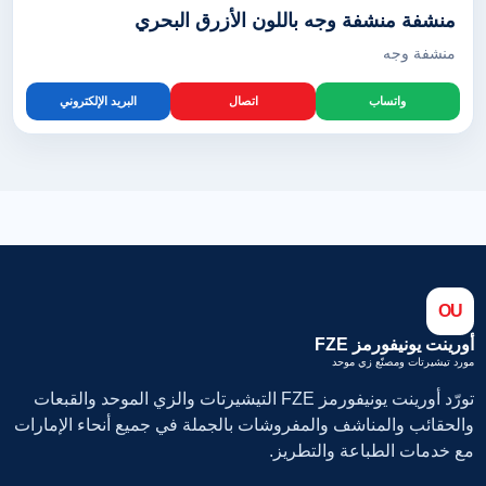
منشفة منشفة وجه باللون الأزرق البحري
منشفة وجه
واتساب
اتصال
البريد الإلكتروني
OU
أورينت يونيفورمز FZE
مورد تيشيرتات ومصنّع زي موحد
تورّد أورينت يونيفورمز FZE التيشيرتات والزي الموحد والقبعات
والحقائب والمناشف والمفروشات بالجملة في جميع أنحاء الإمارات
مع خدمات الطباعة والتطريز.