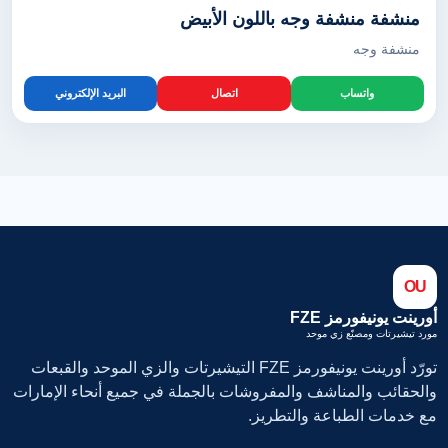
منشفة منشفة وجه باللون الأبيض
منشفة وجه
واتساب
اتصال
البريد الإلكتروني
OU
أورينت يونيفورمز FZE
مورد تيشيرتات ومصنّع زي موحد
تورّد أورينت يونيفورمز FZE التيشيرتات والزي الموحد والقبعات
والحقائب والمناشف والمفروشات بالجملة في جميع أنحاء الإمارات
مع خدمات الطباعة والتطريز.