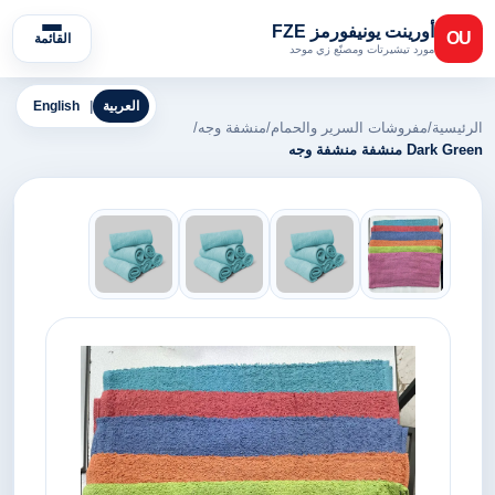
أورينت يونيفورمز FZE
OU
القائمة
مورد تيشيرتات ومصنّع زي موحد
العربية
|
English
الرئيسية
/
مفروشات السرير والحمام
/
منشفة وجه
/
Dark Green منشفة منشفة وجه