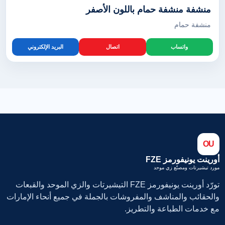
منشفة منشفة حمام باللون الأصفر
منشفة حمام
واتساب
اتصال
البريد الإلكتروني
OU
أورينت يونيفورمز FZE
مورد تيشيرتات ومصنّع زي موحد
تورّد أورينت يونيفورمز FZE التيشيرتات والزي الموحد والقبعات
والحقائب والمناشف والمفروشات بالجملة في جميع أنحاء الإمارات
مع خدمات الطباعة والتطريز.