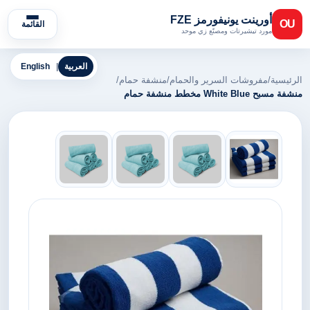
أورينت يونيفورمز FZE
OU
القائمة
مورد تيشيرتات ومصنّع زي موحد
العربية
|
English
الرئيسية
/
مفروشات السرير والحمام
/
منشفة حمام
/
منشفة مسبح White Blue مخطط منشفة حمام