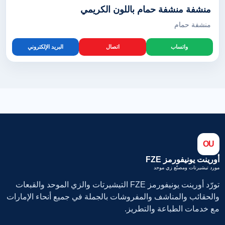
منشفة منشفة حمام باللون الكريمي
منشفة حمام
واتساب
اتصال
البريد الإلكتروني
OU
أورينت يونيفورمز FZE
مورد تيشيرتات ومصنّع زي موحد
تورّد أورينت يونيفورمز FZE التيشيرتات والزي الموحد والقبعات
والحقائب والمناشف والمفروشات بالجملة في جميع أنحاء الإمارات
مع خدمات الطباعة والتطريز.