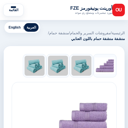
أورينت يونيفورمز FZE
OU
القائمة
مورد تيشيرتات ومصنّع زي موحد
العربية
|
English
الرئيسية
/
مفروشات السرير والحمام
/
منشفة حمام
/
منشفة منشفة حمام باللون العنابي