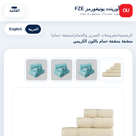
أورينت يونيفورمز FZE
OU
القائمة
مورد تيشيرتات ومصنّع زي موحد
العربية
|
English
الرئيسية
/
مفروشات السرير والحمام
/
منشفة حمام
/
منشفة منشفة حمام باللون الكريمي