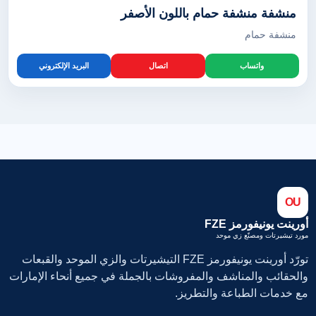
منشفة منشفة حمام باللون الأصفر
منشفة حمام
واتساب
اتصال
البريد الإلكتروني
OU
أورينت يونيفورمز FZE
مورد تيشيرتات ومصنّع زي موحد
تورّد أورينت يونيفورمز FZE التيشيرتات والزي الموحد والقبعات
والحقائب والمناشف والمفروشات بالجملة في جميع أنحاء الإمارات
مع خدمات الطباعة والتطريز.