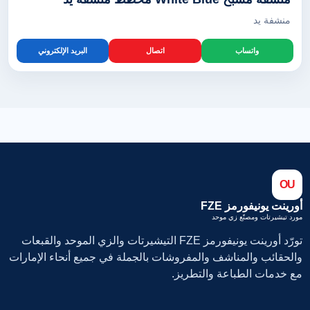
منشفة يد
واتساب
اتصال
البريد الإلكتروني
OU
أورينت يونيفورمز FZE
مورد تيشيرتات ومصنّع زي موحد
تورّد أورينت يونيفورمز FZE التيشيرتات والزي الموحد والقبعات
والحقائب والمناشف والمفروشات بالجملة في جميع أنحاء الإمارات
مع خدمات الطباعة والتطريز.