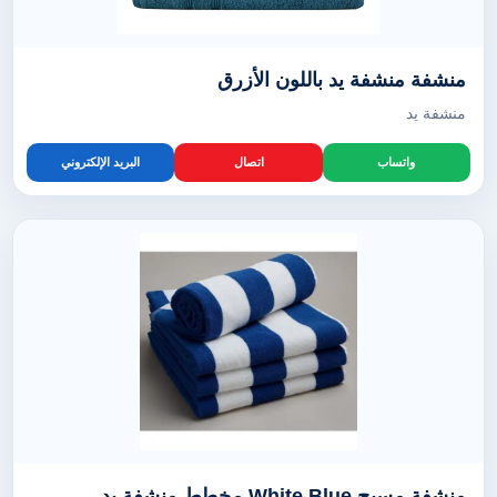
منشفة منشفة يد باللون الأزرق
منشفة يد
واتساب
اتصال
البريد الإلكتروني
منشفة مسبح White Blue مخطط منشفة يد