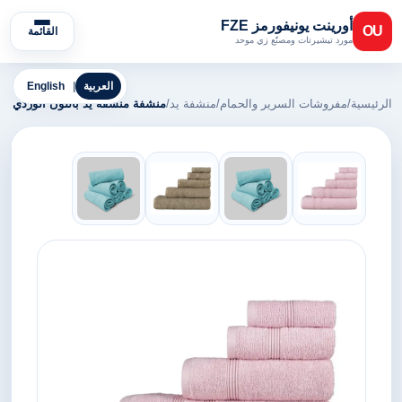
أورينت يونيفورمز FZE
OU
القائمة
مورد تيشيرتات ومصنّع زي موحد
العربية
|
English
الرئيسية
/
مفروشات السرير والحمام
/
منشفة يد
/
منشفة منشفة يد باللون الوردي