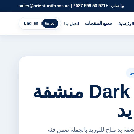
واتساب:
+971 50 599 2087
|
sales@orientuniforms.ae
جميع المنتجات
الرئيسية
اتصل بنا
العربية
|
English
ص
Dark Green منشفة
د
نشفة منشفة يد متاح للتوريد بالجملة ضمن فئة