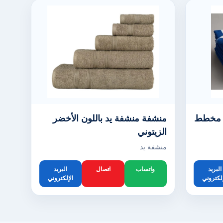
نشفة مسبح White Blue مخطط
منشفة منشفة يد باللون الأخضر
الزيتوني
منشفة يد
البريد
واتساب
اتصال
البريد
إلكتروني
الإلكتروني