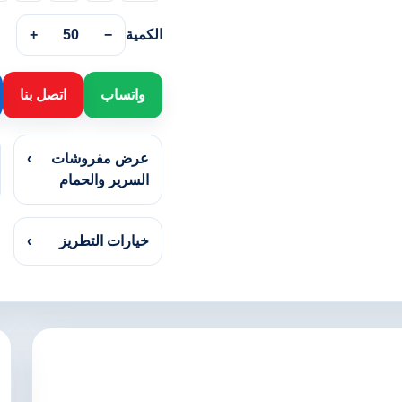
الكمية
−
50
+
واتساب
اتصل بنا
عرض مفروشات
›
السرير والحمام
خيارات التطريز
›