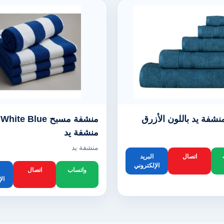
شفة يد باللون الأزرق
م
منشفة يد
منشفة يد
اتصال
البريد
الإلكتروني
واتساب
اتصال
ال