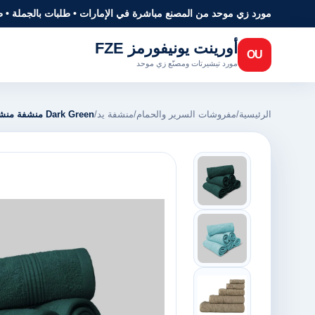
مورد زي موحد من المصنع مباشرة في الإمارات • طلبات بالجملة • 
أورينت يونيفورمز FZE
OU
مورد تيشيرتات ومصنّع زي موحد
الرئيسية
/
مفروشات السرير والحمام
/
منشفة يد
/
Dark Green منشفة منشفة يد