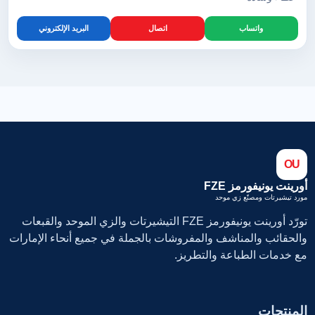
واتساب
اتصال
البريد الإلكتروني
OU
أورينت يونيفورمز FZE
مورد تيشيرتات ومصنّع زي موحد
تورّد أورينت يونيفورمز FZE التيشيرتات والزي الموحد والقبعات
والحقائب والمناشف والمفروشات بالجملة في جميع أنحاء الإمارات
مع خدمات الطباعة والتطريز.
المنتجات