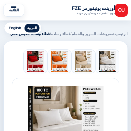
أورينت يونيفورمز FZE
OU
القائمة
مورد تيشيرتات ومصنّع زي موحد
العربية
|
English
الرئيسية
/
مفروشات السرير والحمام
/
غطاء وسادة
/
غطاء وسادة ملابس عمل