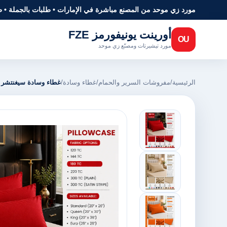
مورد زي موحد من المصنع مباشرة في الإمارات • طلبات بالجملة • 
أورينت يونيفورمز FZE
OU
مورد تيشيرتات ومصنّع زي موحد
الرئيسية
/
مفروشات السرير والحمام
/
غطاء وسادة
/
غطاء وسادة سيغنتشر