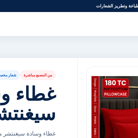
طباعة وتطريز الشعارات
من المصنع مباشرة
شعار مخص
غطاء و
سيغنتش
غطاء وسادة سيغنتشر مت