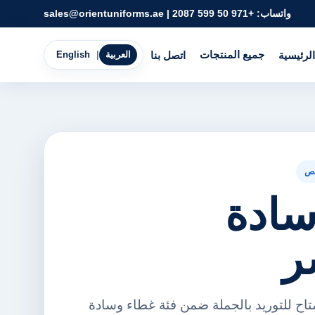
واتساب:
+971 50 599 2087
|
sales@orientuniforms.ae
جميع المنتجات
الرئيسية
اتصل بنا
العربية
|
English
ص
سادة
ر
اح للتوريد بالجملة ضمن فئة غطاء وسادة