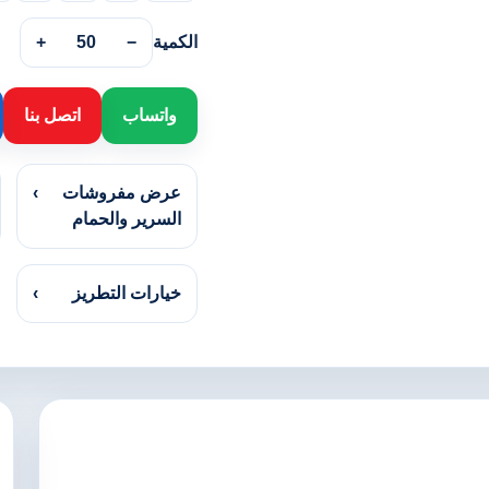
الكمية
−
50
+
واتساب
اتصل بنا
عرض مفروشات
›
السرير والحمام
خيارات التطريز
›