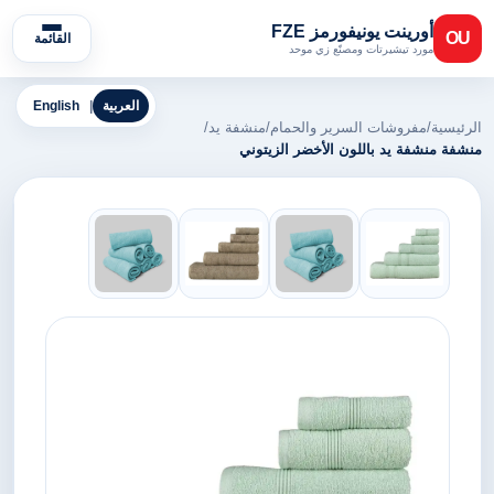
أورينت يونيفورمز FZE
OU
القائمة
مورد تيشيرتات ومصنّع زي موحد
العربية
|
English
الرئيسية
/
مفروشات السرير والحمام
/
منشفة يد
/
منشفة منشفة يد باللون الأخضر الزيتوني