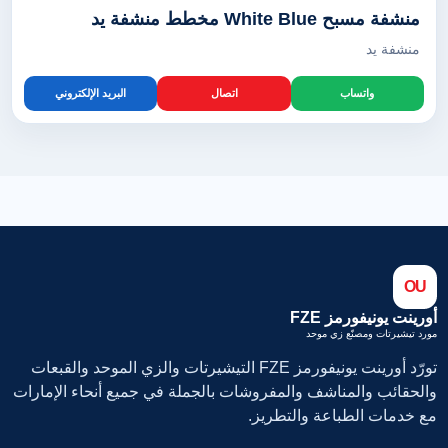
منشفة مسبح White Blue مخطط منشفة يد
منشفة يد
واتساب
اتصال
البريد الإلكتروني
OU
أورينت يونيفورمز FZE
مورد تيشيرتات ومصنّع زي موحد
تورّد أورينت يونيفورمز FZE التيشيرتات والزي الموحد والقبعات
والحقائب والمناشف والمفروشات بالجملة في جميع أنحاء الإمارات
مع خدمات الطباعة والتطريز.