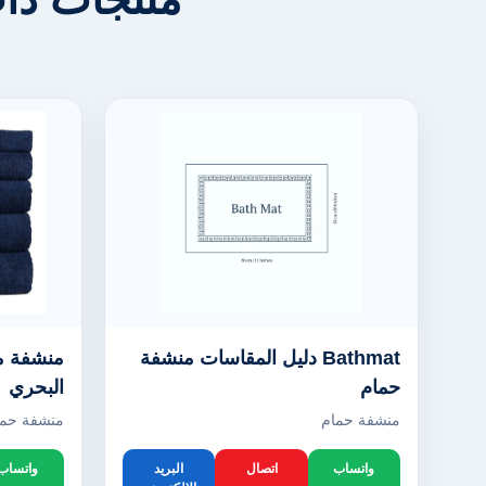
Bathmat دليل المقاسات منشفة
منشفة من
حمام
البحري
منشفة حمام
منشفة حما
واتساب
اتصال
البريد
واتساب