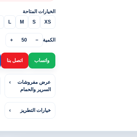
الخيارات المتاحة
L
M
S
XS
الكمية
−
50
+
واتساب
اتصل بنا
عرض مفروشات
›
السرير والحمام
خيارات التطريز
›