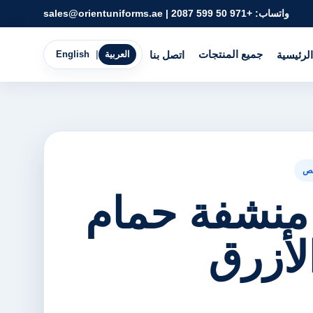
واتساب:
+971 50 599 2087
|
sales@orientuniforms.ae
جميع المنتجات
الرئيسية
اتصل بنا
العربية
|
English
ص
منشفة حمام
لأزرق