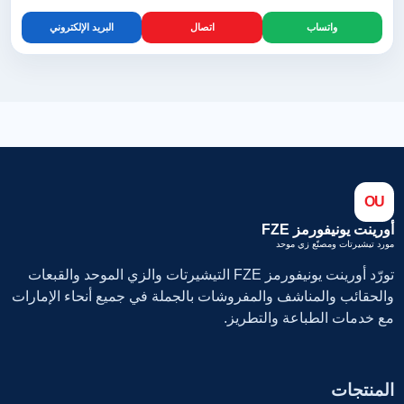
واتساب
اتصال
البريد الإلكتروني
OU
أورينت يونيفورمز FZE
مورد تيشيرتات ومصنّع زي موحد
تورّد أورينت يونيفورمز FZE التيشيرتات والزي الموحد والقبعات
والحقائب والمناشف والمفروشات بالجملة في جميع أنحاء الإمارات
مع خدمات الطباعة والتطريز.
المنتجات