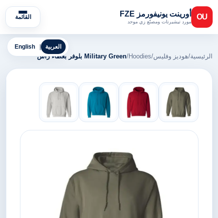
أورينت يونيفورمز FZE
OU
القائمة
مورد تيشيرتات ومصنّع زي موحد
العربية
|
English
الرئيسية
/
هوديز وفليس
/
Hoodies
/
Military Green بلوفر بغطاء رأس