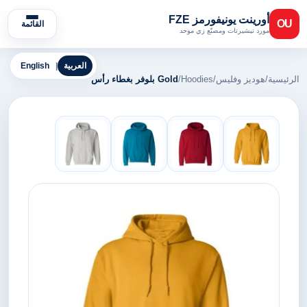
أورينت يونيفورمز FZE
OU
القائمة
مورد تيشيرتات ومصنّع زي موحد
العربية
|
English
الرئيسية
/
هوديز وفليس
/
Hoodies
/
Gold بلوفر بغطاء رأس