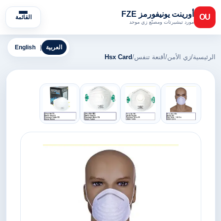
أورينت يونيفورمز FZE
OU
القائمة
مورد تيشيرتات ومصنّع زي موحد
العربية
|
English
الرئيسية
/
زي الأمن
/
أقنعة تنفس
/
Hsx Card