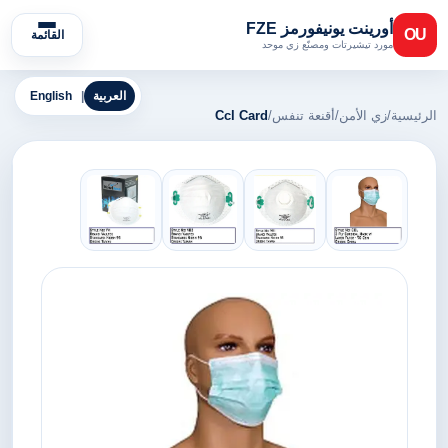
أورينت يونيفورمز FZE
OU
القائمة
مورد تيشيرتات ومصنّع زي موحد
العربية
|
English
الرئيسية
/
زي الأمن
/
أقنعة تنفس
/
Ccl Card