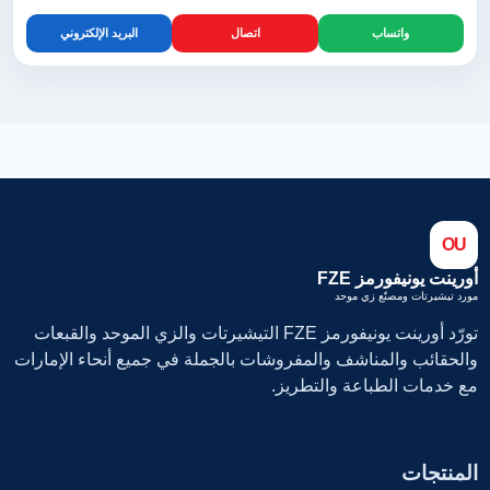
واتساب
اتصال
البريد الإلكتروني
OU
أورينت يونيفورمز FZE
مورد تيشيرتات ومصنّع زي موحد
تورّد أورينت يونيفورمز FZE التيشيرتات والزي الموحد والقبعات
والحقائب والمناشف والمفروشات بالجملة في جميع أنحاء الإمارات
مع خدمات الطباعة والتطريز.
المنتجات