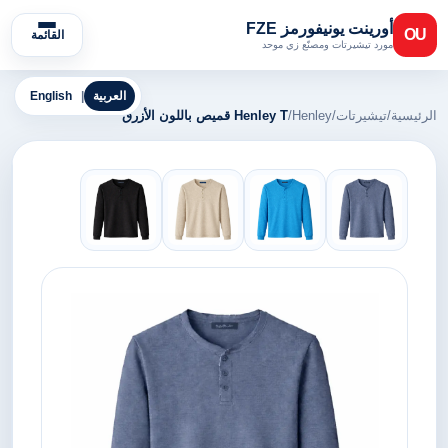
أورينت يونيفورمز FZE
OU
القائمة
مورد تيشيرتات ومصنّع زي موحد
العربية
|
English
الرئيسية
/
تيشيرتات
/
Henley
/
Henley T قميص باللون الأزرق