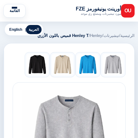
أورينت يونيفورمز FZE
OU
القائمة
مورد تيشيرتات ومصنّع زي موحد
العربية
|
English
الرئيسية
/
تيشيرتات
/
Henley
/
Henley T قميص باللون الأزرق