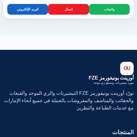
واتساب
اتصال
البريد الإلكتروني
OU
أورينت يونيفورمز FZE
مورد تيشيرتات ومصنّع زي موحد
تورّد أورينت يونيفورمز FZE التيشيرتات والزي الموحد والقبعات
والحقائب والمناشف والمفروشات بالجملة في جميع أنحاء الإمارات
مع خدمات الطباعة والتطريز.
المنتجات