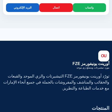
واتساب
اتصال
البريد الإلكتروني
OU
أورينت يونيفورمز FZE
مورد تيشيرتات ومصنّع زي موحد
تورّد أورينت يونيفورمز FZE التيشيرتات والزي الموحد والقبعات
والحقائب والمناشف والمفروشات بالجملة في جميع أنحاء الإمارات
مع خدمات الطباعة والتطريز.
المنتجات