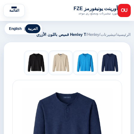
أورينت يونيفورمز FZE
OU
القائمة
مورد تيشيرتات ومصنّع زي موحد
العربية
|
English
الرئيسية
/
تيشيرتات
/
Henley
/
Henley T قميص باللون الأزرق