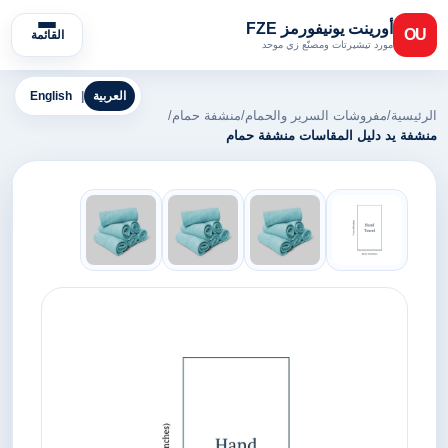
أورينت يونيفورمز FZE
OU
القائمة
مورد تيشيرتات ومصنّع زي موحد
العربية
|
English
الرئيسية
/
مفروشات السرير والحمام
/
منشفة حمام
/
منشفة يد دليل المقاسات منشفة حمام