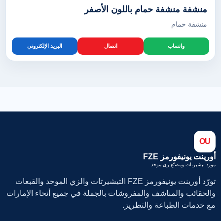
منشفة منشفة حمام باللون الأصفر
منشفة حمام
واتساب
اتصال
البريد الإلكتروني
OU
أورينت يونيفورمز FZE
مورد تيشيرتات ومصنّع زي موحد
تورّد أورينت يونيفورمز FZE التيشيرتات والزي الموحد والقبعات
والحقائب والمناشف والمفروشات بالجملة في جميع أنحاء الإمارات
مع خدمات الطباعة والتطريز.