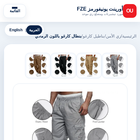
أورينت يونيفورمز FZE
OU
القائمة
مورد تيشيرتات ومصنّع زي موحد
العربية
|
English
الرئيسية
/
زي الأمن
/
بناطيل كارغو
/
بنطال كارغو باللون الرمادي