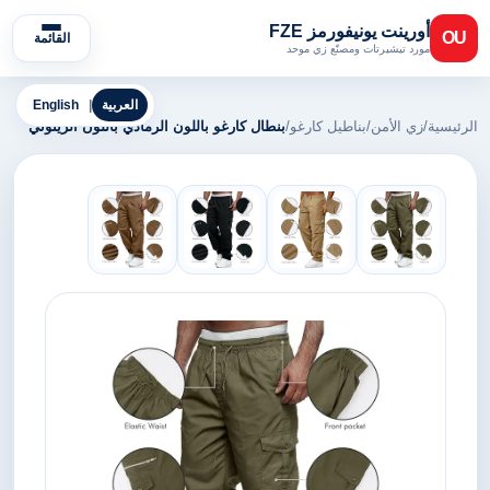
أورينت يونيفورمز FZE
OU
القائمة
مورد تيشيرتات ومصنّع زي موحد
العربية
|
English
الرئيسية
/
زي الأمن
/
بناطيل كارغو
/
بنطال كارغو باللون الرمادي باللون الزيتوني