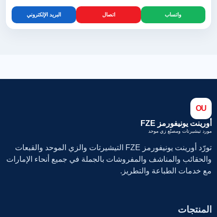
واتساب
اتصال
البريد الإلكتروني
OU
أورينت يونيفورمز FZE
مورد تيشيرتات ومصنّع زي موحد
تورّد أورينت يونيفورمز FZE التيشيرتات والزي الموحد والقبعات
والحقائب والمناشف والمفروشات بالجملة في جميع أنحاء الإمارات
مع خدمات الطباعة والتطريز.
المنتجات