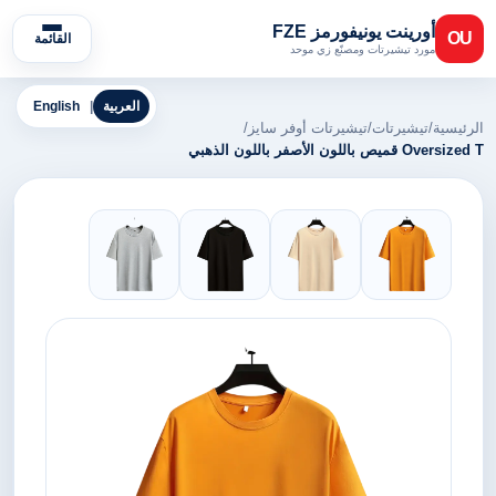
أورينت يونيفورمز FZE
OU
القائمة
مورد تيشيرتات ومصنّع زي موحد
العربية
|
English
الرئيسية
/
تيشيرتات
/
تيشيرتات أوفر سايز
/
Oversized T قميص باللون الأصفر باللون الذهبي