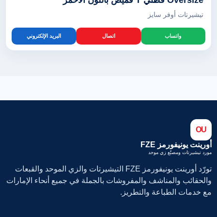
Oversize قطني T قميص باللون الأحمر
تيشيرتات أوفر سايز
واتساب
اتصال
البريد الإلكتروني
OU
أورينت يونيفورمز FZE
مورد تيشيرتات ومصنّع زي موحد
تورّد أورينت يونيفورمز FZE التيشيرتات والزي الموحد والقبعات
والحقائب والمناشف والمفروشات بالجملة في جميع أنحاء الإمارات
مع خدمات الطباعة والتطريز.