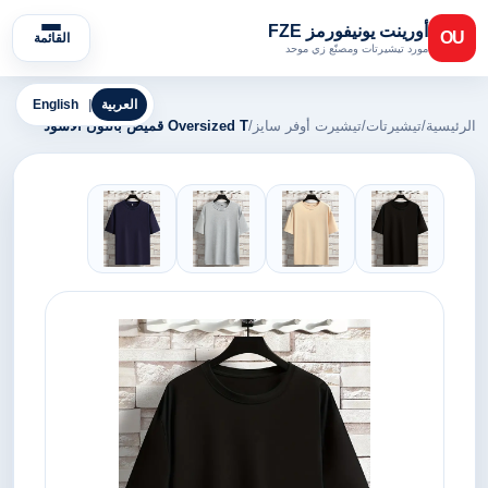
أورينت يونيفورمز FZE
OU
القائمة
مورد تيشيرتات ومصنّع زي موحد
العربية
|
English
الرئيسية
/
تيشيرتات
/
تيشيرت أوفر سايز
/
Oversized T قميص باللون الأسود