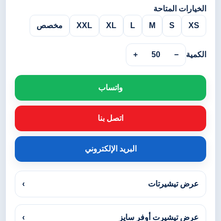
الخيارات المتاحة
XS
S
M
L
XL
XXL
مخصص
الكمية
−
50
+
واتساب
اتصل بنا
البريد الإلكتروني
عرض تيشيرتات
›
عرض تيشيرت أوفر سايز
›