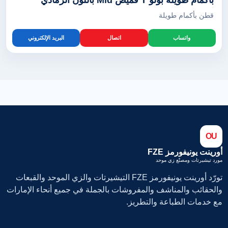
بأكمام طويلة بولو T قميص Mid باللون الرمادي
قطن بأكمام طويلة
واتساب
اتصال
البريد الإلكتروني
OU
أورينت يونيفورمز FZE
مورد تيشيرتات ومصنّع زي موحد
تورّد أورينت يونيفورمز FZE التيشيرتات والزي الموحد والقبعات
والحقائب والمناشف والمفروشات بالجملة في جميع أنحاء الإمارات
مع خدمات الطباعة والتطريز.