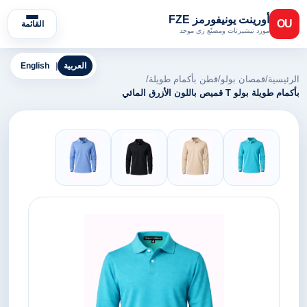
أورينت يونيفورمز FZE
OU
القائمة
مورد تيشيرتات ومصنّع زي موحد
العربية
|
English
الرئيسية
/
قمصان بولو
/
قطن بأكمام طويلة
/
بأكمام طويلة بولو T قميص باللون الأزرق المائي