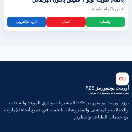
بأكمام طويلة بولو T قميص باللون البرتقالي
قطن بأكمام طويلة
واتساب
اتصال
البريد الإلكتروني
OU
أورينت يونيفورمز FZE
مورد تيشيرتات ومصنّع زي موحد
تورّد أورينت يونيفورمز FZE التيشيرتات والزي الموحد والقبعات
والحقائب والمناشف والمفروشات بالجملة في جميع أنحاء الإمارات
مع خدمات الطباعة والتطريز.